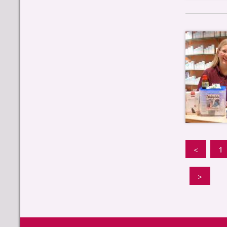
<
1
>