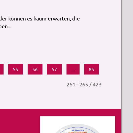
nder können es kaum erwarten, die
en...
55
56
57
...
85
261 - 265 / 423