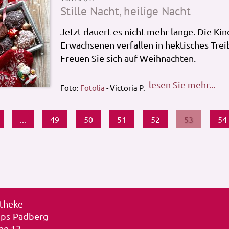
Stille Nacht, heilige Nacht
Jetzt dauert es nicht mehr lange. Die Ki
Erwachsenen verfallen in hektisches Treib
Freuen Sie sich auf Weihnachten.
lesen Sie mehr...
Foto:
Fotolia
- Victoria P.
...
49
50
51
52
53
54
otheke
pps-Padberg
lee 12