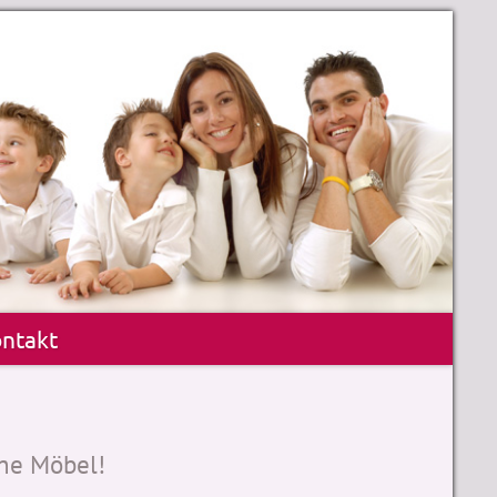
ntakt
ne Möbel!