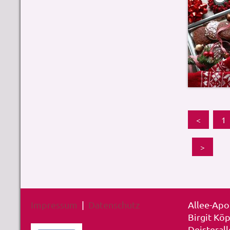
<
1
>
Impressum
|
Datenschutz
Allee-Ap
Birgit Kö
Deisteral