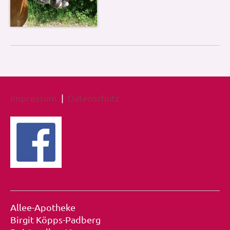
Impressum
|
Datenschutz
Allee-Apotheke
Birgit Köpps-Padberg