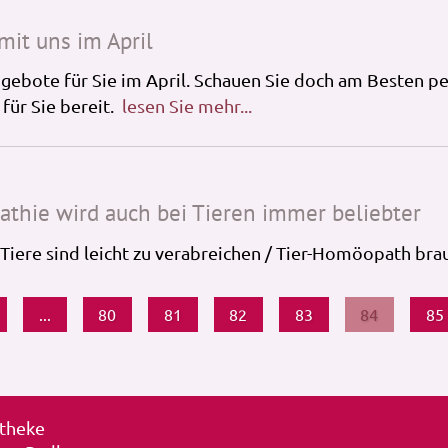
it uns im April
ebote für Sie im April. Schauen Sie doch am Besten per
für Sie bereit.
lesen Sie mehr...
thie wird auch bei Tieren immer beliebter
 Tiere sind leicht zu verabreichen / Tier-Homöopath bra
...
80
81
82
83
84
85
otheke