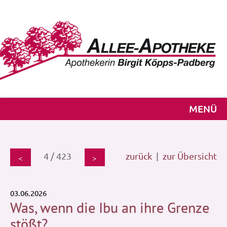
MENÜ
4 / 423
zurück
|
zur Übersicht
<
>
03.06.2026
Was, wenn die Ibu an ihre Grenze
stößt?